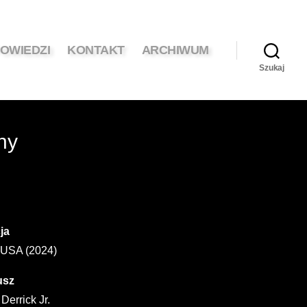
OWIEDZI
KONTAKT
ARCHIWUM
Szukaj
ny
ja
 USA (2024)
usz
Derrick Jr.