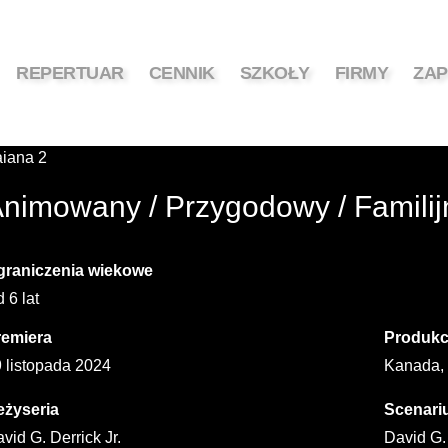
REPERTUAR
CENNIK
SZKOŁY
FIRMY
ZAP
iana 2
nimowany / Przygodowy / Familij
graniczenia wiekowe
 6 lat
remiera
Produkc
 listopada 2024
Kanada,
eżyseria
Scenari
vid G. Derrick Jr.
David G. 