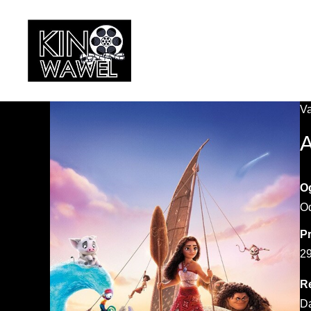
Kino
Wawel
Va
w
Wojniczu
A
O
Od
P
29
R
Da