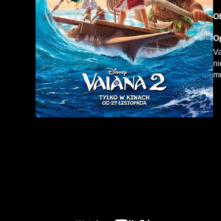
O
Op
Va
ni
mo