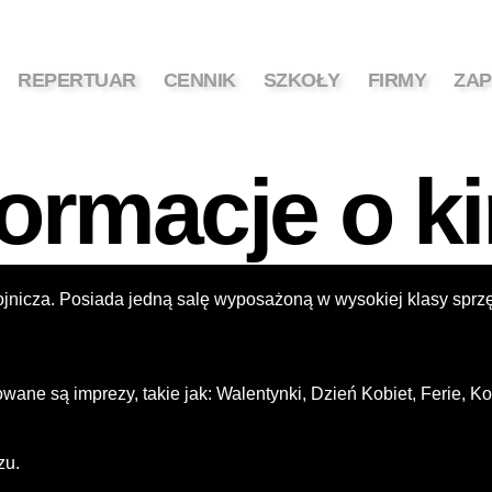
REPERTUAR
CENNIK
SZKOŁY
FIRMY
ZAP
formacje o ki
nicza. Posiada jedną salę wyposażoną w wysokiej klasy sprzęt
ane są imprezy, takie jak: Walentynki, Dzień Kobiet, Ferie, Ko
zu.