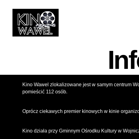
Kino
Wawel
In
w
Wojniczu
Kino Wawel zlokalizowane jest w samym centrum Woj
pomieścić 112 osób.
Oprócz ciekawych premier kinowych w kinie organizow
Kino działa przy Gminnym Ośrodku Kultury w Wojnic