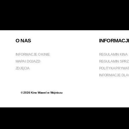
O NAS
INFORMACJ
INFORMACJE O KINIE
REGULAMIN KINA
MAPA I DOJAZD
REGULAMIN SPRZ
ZDJĘCIA
POLITYKA PRYWA
INFORMACJE DLA
© 2026
Kino Wawel w Wojniczu