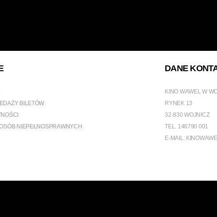
E
DANE KONT
KINO WAWEL W W
EDAŻY BILETÓW
RYNEK 13
TNOŚCI
32-830 WOJNICZ
 OSÓB NIEPEŁNOSPRAWNYCH
TEL.
146790 001
E-MAIL:
KINOWAWE