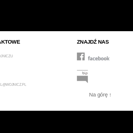
AKTOWE
ZNAJDŹ NAS
OJNICZU
L@WOJNICZ.PL
Na górę
↑