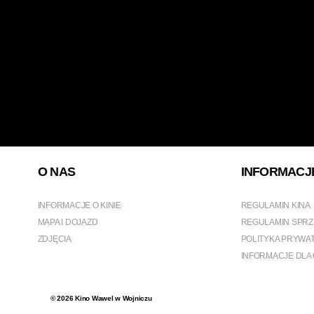
O NAS
INFORMACJ
INFORMACJE O KINIE
REGULAMIN KINA
MAPA I DOJAZD
REGULAMIN SPRZ
ZDJĘCIA
POLITYKA PRYWA
INFORMACJE DLA
© 2026
Kino Wawel w Wojniczu