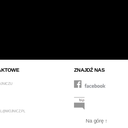
AKTOWE
ZNAJDŹ NAS
OJNICZU
L@WOJNICZ.PL
Na górę
↑