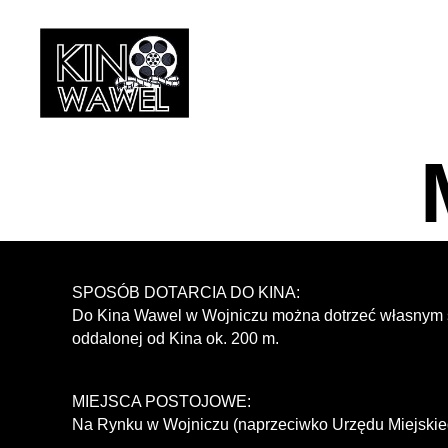
Kino
Wawel
w
Wojniczu
SPOSÓB DOTARCIA DO KINA:
Do Kina Wawel w Wojniczu można dotrzeć własnym s
oddalonej od Kina ok. 200 m.
MIEJSCA POSTOJOWE:
Na Rynku w Wojniczu (naprzeciwko Urzędu Miejskieg