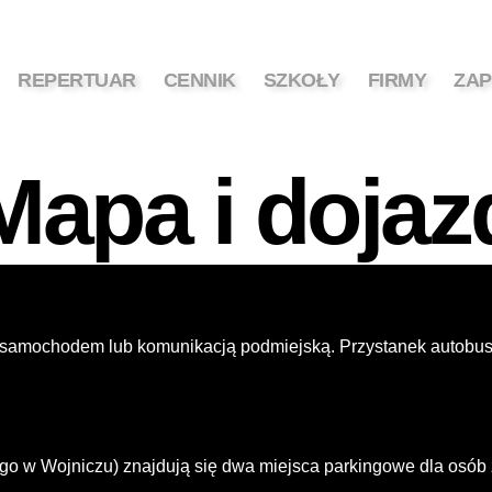
REPERTUAR
CENNIK
SZKOŁY
FIRMY
ZAP
Mapa i dojaz
amochodem lub komunikacją podmiejską. Przystanek autobuso
o w Wojniczu) znajdują się dwa miejsca parkingowe dla osób 