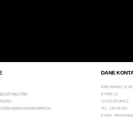
E
DANE KONT
KINO WAWEL W W
EDAŻY BILETÓW
RYNEK 13
TNOŚCI
32-830 WOJNICZ
 OSÓB NIEPEŁNOSPRAWNYCH
TEL.
146790 001
E-MAIL:
KINOWAWE