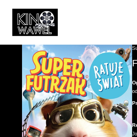
Kino
Wawel
Su
w
Wojniczu
F
O
od
P
R
J