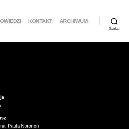
OWIEDZI
KONTAKT
ARCHIWUM
Szukaj
ja
a
usz
na, Paula Noronen