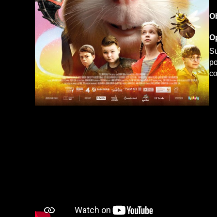
O
Op
Su
po
co