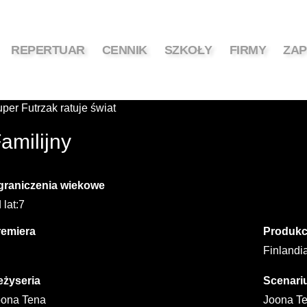
REPERTUAR
CENNIK
SZKOŁY
FIRMY
ZAP
per Futrzak ratuje świat
amilijny
graniczenia wiekowe
 lat:7
remiera
Produkc
Finlandi
eżyseria
Scenari
oona Tena
Joona Te