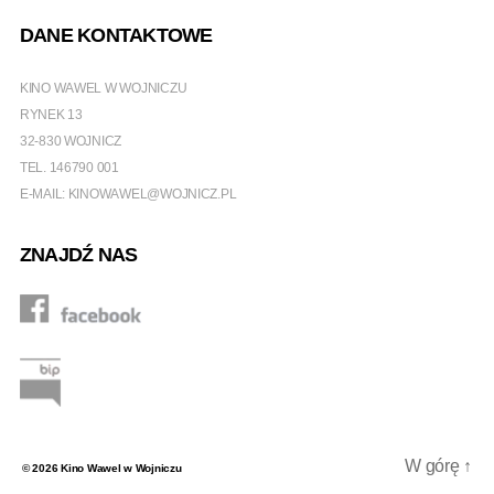
DANE KONTAKTOWE
KINO WAWEL W WOJNICZU
RYNEK 13
32-830 WOJNICZ
TEL.
146790 001
E-MAIL:
KINOWAWEL@WOJNICZ.PL
ZNAJDŹ NAS
W górę
↑
© 2026
Kino Wawel w Wojniczu