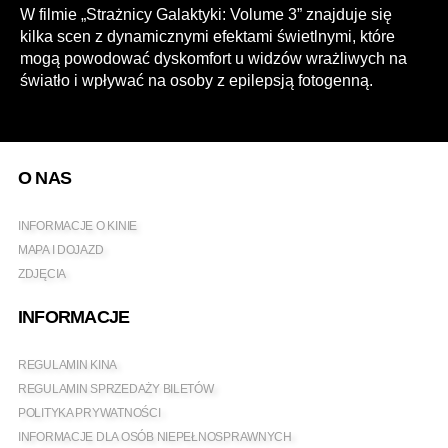
W filmie „Strażnicy Galaktyki: Volume 3” znajduje się
kilka scen z dynamicznymi efektami świetlnymi, które
mogą powodować dyskomfort u widzów wrażliwych na
światło i wpływać na osoby z epilepsją fotogenną.
O NAS
INFORMACJE O KINIE
MAPA I DOJAZD
ZDJĘCIA
INFORMACJE
REGULAMIN KINA
REGULAMIN SPRZEDAŻY BILETÓW
POLITYKA PRYWATNOŚCI
INFORMACJE DLA OSÓB NIEPEŁNOSPRAWNYCH