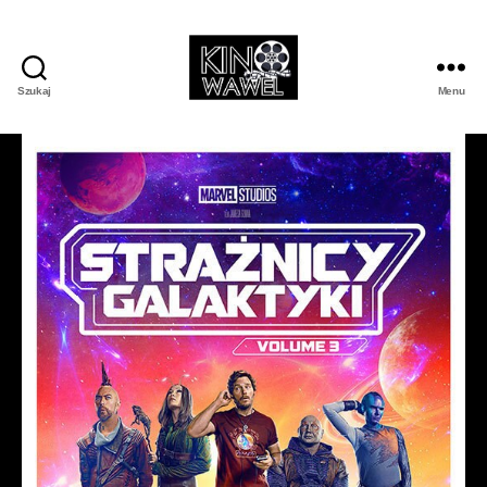
Szukaj
Menu
Kino
Wawel
w
Wojniczu