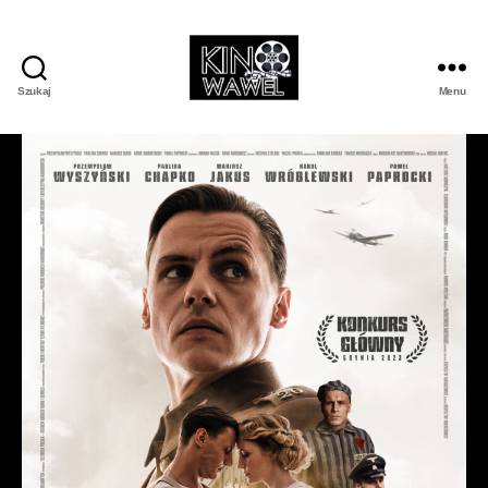
Szukaj
Menu
Kino
Wawel
w
Wojniczu