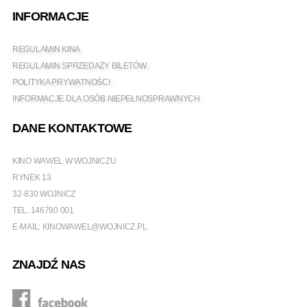
INFORMACJE
REGULAMIN KINA
REGULAMIN SPRZEDAŻY BILETÓW
POLITYKA PRYWATNOŚCI
INFORMACJE DLA OSÓB NIEPEŁNOSPRAWNYCH
DANE KONTAKTOWE
KINO WAWEL W WOJNICZU
RYNEK 13
32-830 WOJNICZ
TEL.
146790 001
E-MAIL:
KINOWAWEL@WOJNICZ.PL
ZNAJDŹ NAS