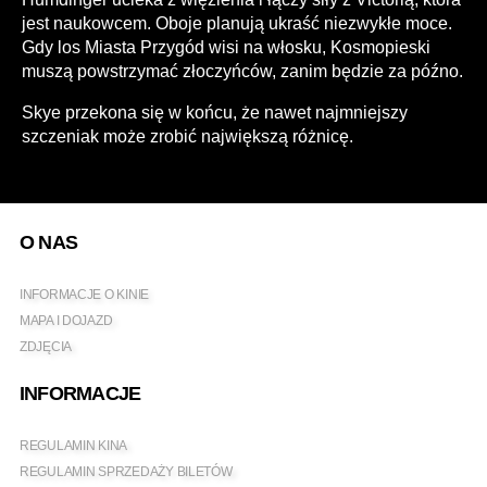
jest naukowcem. Oboje planują ukraść niezwykłe moce.
Gdy los Miasta Przygód wisi na włosku, Kosmopieski
muszą powstrzymać złoczyńców, zanim będzie za późno.
Skye przekona się w końcu, że nawet najmniejszy
szczeniak może zrobić największą różnicę.
O NAS
INFORMACJE O KINIE
MAPA I DOJAZD
ZDJĘCIA
INFORMACJE
REGULAMIN KINA
REGULAMIN SPRZEDAŻY BILETÓW