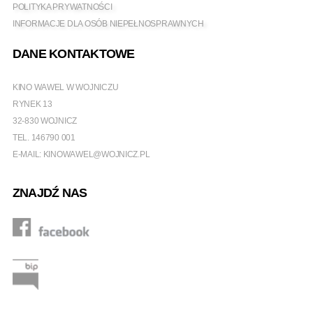
POLITYKA PRYWATNOŚCI
INFORMACJE DLA OSÓB NIEPEŁNOSPRAWNYCH
DANE KONTAKTOWE
KINO WAWEL W WOJNICZU
RYNEK 13
32-830 WOJNICZ
TEL.
146790 001
E-MAIL:
KINOWAWEL@WOJNICZ.PL
ZNAJDŹ NAS