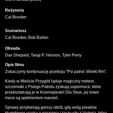
Reżyseria
Cal Brunker
Scenariusz
Cal Brunker, Bob Barlen
Obsada
Dax Shepard, Taraji P. Henson, Tyler Perry
Opis filmu
Zobaczymy kontynuację przeboju “Psi patrol: Wielki film”.
Kiedy w Mieście Przygód ląduje magiczny meteor,
szczeniaki z Psiego Patrolu zyskują supermoce, które
przekształcają je w Kosmopieski! Dla Skye, jej nowe
moce są spełnieniem marzeń.
Sprawy przybierają gorszy obrót, gdy wróg piesków
Humdinger ucieka z więzienia i łączy siły z Victorią, która