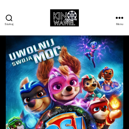
Szukaj
Menu
Kino
Wawel
w
Wojniczu