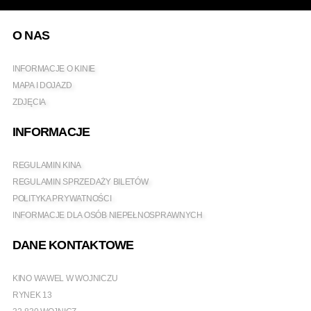
O NAS
INFORMACJE O KINIE
MAPA I DOJAZD
ZDJĘCIA
INFORMACJE
REGULAMIN KINA
REGULAMIN SPRZEDAŻY BILETÓW
POLITYKA PRYWATNOŚCI
INFORMACJE DLA OSÓB NIEPEŁNOSPRAWNYCH
DANE KONTAKTOWE
KINO WAWEL W WOJNICZU
RYNEK 13