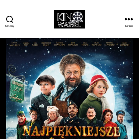
Szukaj
Menu
Kino
Wawel
w
Wojniczu