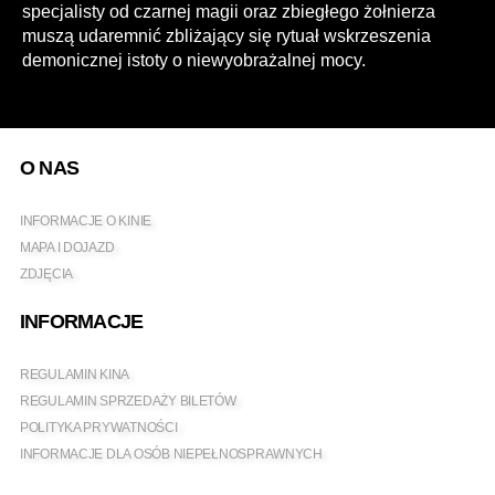
specjalisty od czarnej magii oraz zbiegłego żołnierza
muszą udaremnić zbliżający się rytuał wskrzeszenia
demonicznej istoty o niewyobrażalnej mocy.
O NAS
INFORMACJE O KINIE
MAPA I DOJAZD
ZDJĘCIA
INFORMACJE
REGULAMIN KINA
REGULAMIN SPRZEDAŻY BILETÓW
POLITYKA PRYWATNOŚCI
INFORMACJE DLA OSÓB NIEPEŁNOSPRAWNYCH