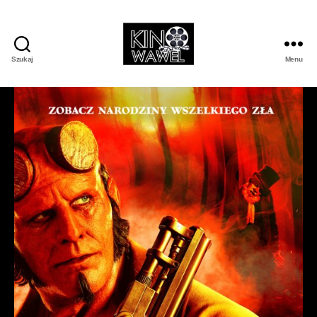
Szukaj
Menu
Kino
Wawel
w
Wojniczu