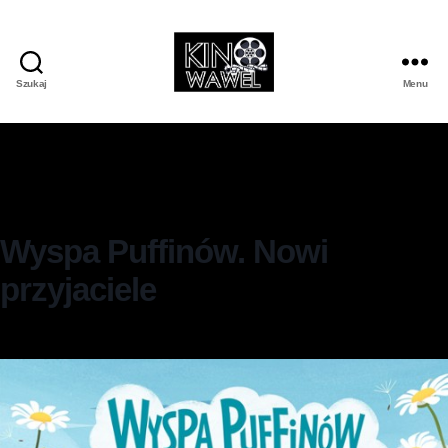
Szukaj
Menu
Wyspa Puffinów. Nowi
przyjaciele