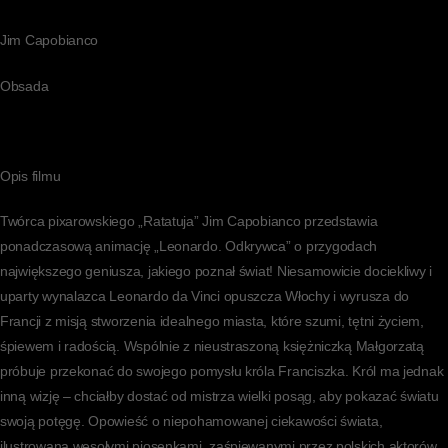
Jim Capobianco
Obsada
Opis filmu
Twórca pixarowskiego „Ratatuja” Jim Capobianco przedstawia
ponadczasową animację „Leonardo. Odkrywca” o przygodach
największego geniusza, jakiego poznał świat! Niesamowicie dociekliwy i
uparty wynalazca Leonardo da Vinci opuszcza Włochy i wyrusza do
Francji z misją stworzenia idealnego miasta, które szumi, tętni życiem,
śpiewem i radością. Wspólnie z nieustraszoną księżniczką Małgorzatą
próbuje przekonać do swojego pomysłu króla Franciszka. Król ma jednak
inną wizję – chciałby dostać od mistrza wielki posąg, aby pokazać światu
swoją potęgę. Opowieść o niepohamowanej ciekawości świata,
ilustrowana wesołymi piosenkami, zaśpiewanymi przez polskich aktorów