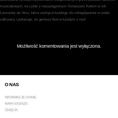
musicalowych, na czele z niezastąpionym Tomaszem Kotem w roli
Leonarda da Vinci, która zachęca każdego do odnajdywania w sobie
odkrywcy i pokazuje, że geniusz tkwi w każdym z nas!
Możliwość komentowania jest wyłączona.
O NAS
INFORMACJE O KINIE
MAPA I DOJAZD
ZDJĘCIA