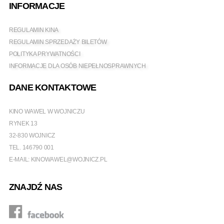
INFORMACJE
REGULAMIN KINA
REGULAMIN SPRZEDAŻY BILETÓW
POLITYKA PRYWATNOŚCI
INFORMACJE DLA OSÓB NIEPEŁNOSPRAWNYCH
DANE KONTAKTOWE
KINO WAWEL W WOJNICZU
RYNEK 13
32-830 WOJNICZ
TEL.
146790 001
E-MAIL:
KINOWAWEL@WOJNICZ.PL
ZNAJDŹ NAS