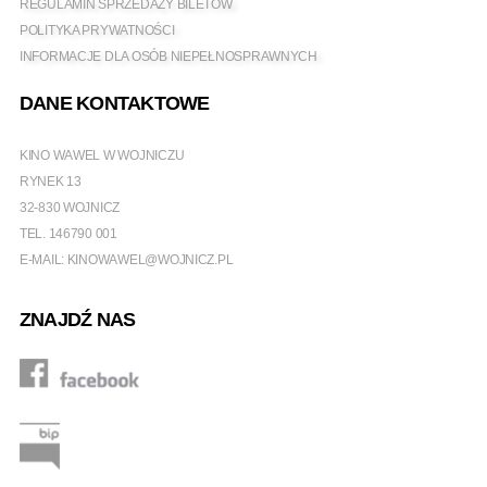
REGULAMIN SPRZEDAŻY BILETÓW
POLITYKA PRYWATNOŚCI
INFORMACJE DLA OSÓB NIEPEŁNOSPRAWNYCH
DANE KONTAKTOWE
KINO WAWEL W WOJNICZU
RYNEK 13
32-830 WOJNICZ
TEL.
146790 001
E-MAIL:
KINOWAWEL@WOJNICZ.PL
ZNAJDŹ NAS