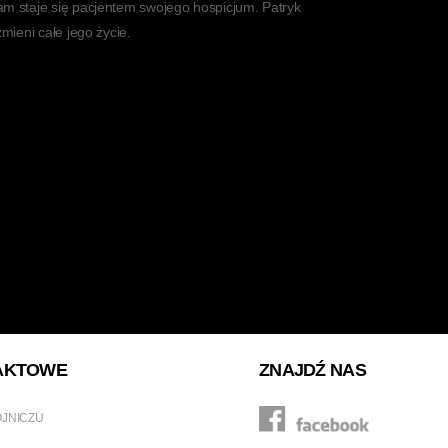
am staje się pacjentem swojego hospicjum. Patryk
zmieni całe jego życie.
AKTOWE
ZNAJDŹ NAS
OJNICZU