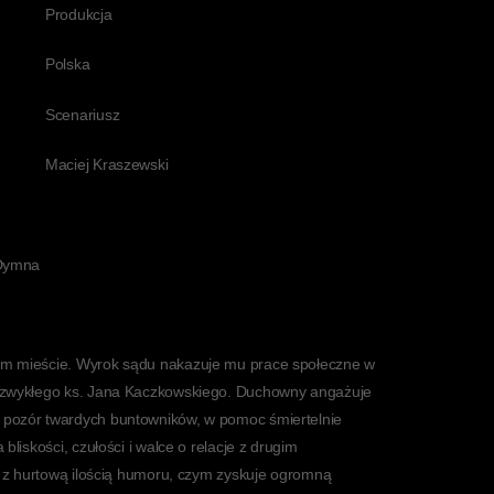
Produkcja
Polska
Scenariusz
Maciej Kraszewski
 Dymna
ym mieście. Wyrok sądu nakazuje mu prace społeczne w
iezwykłego ks. Jana Kaczkowskiego. Duchowny angażuje
 pozór twardych buntowników, w pomoc śmiertelnie
bliskości, czułości i walce o relacje z drugim
to z hurtową ilością humoru, czym zyskuje ogromną