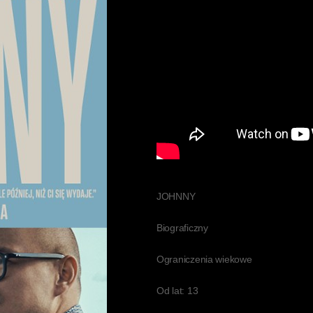
JOHNNY
Biograficzny
Ograniczenia wiekowe
Od lat: 13