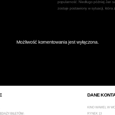
popularność. Niedługo później Jan s
zostaje postawiony w sytuacji, która 
Możliwość komentowania jest wyłączona.
E
DANE KONT
KINO WAWEL W W
EDAŻY BILETÓW
RYNEK 13