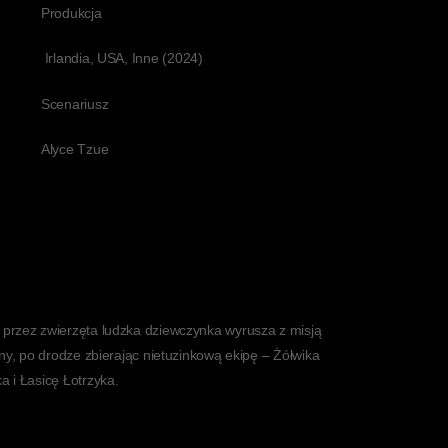
Produkcja
Irlandia, USA, Inne (2024)
Scenariusz
Alyce Tzue
przez zwierzęta ludzka dziewczynka wyrusza z misją
ny, po drodze zbierając nietuzinkową ekipę – Żółwika
 i Łasicę Łotrzyka.