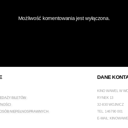
Możliwość komentowania jest wyłączona.
E
DANE KONT
KINO WAWEL W W
EDAŻY BILETÓW
RYNEK 13
TNOŚCI
32-830 WOJNICZ
 OSÓB NIEPEŁNOSPRAWNYCH
TEL.
146790 001
E-MAIL:
KINOWAWE