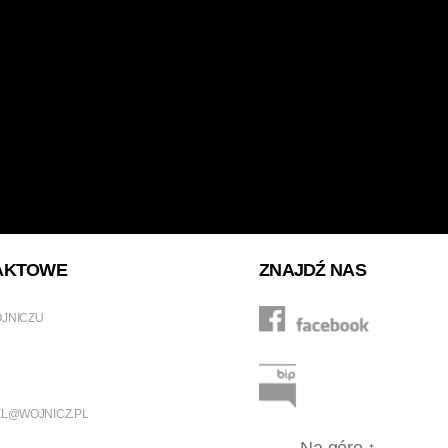
AKTOWE
ZNAJDŹ NAS
OJNICZU
L@WOJNICZ.PL
Na górę
↑