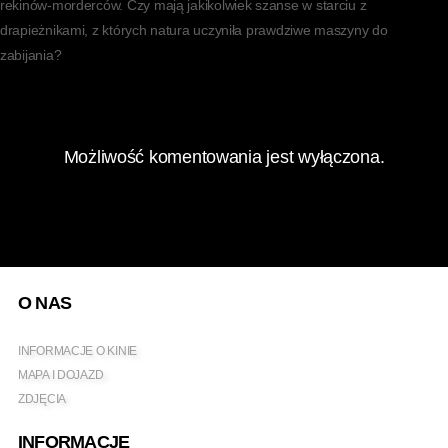
rekinów-morderców. Czy mają jakikolwiek szanse w starciu z
drapieżnikami, z których natura uczyniła prawdziwe maszyny do
zabijania?
Możliwość komentowania jest wyłączona.
O NAS
INFORMACJE O KINIE
MAPA I DOJAZD
ZDJĘCIA
INFORMACJE