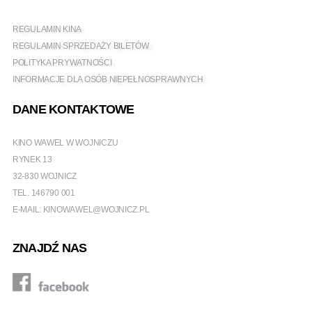
REGULAMIN KINA
REGULAMIN SPRZEDAŻY BILETÓW
POLITYKA PRYWATNOŚCI
INFORMACJE DLA OSÓB NIEPEŁNOSPRAWNYCH
DANE KONTAKTOWE
KINO WAWEL W WOJNICZU
RYNEK 13
32-830 WOJNICZ
TEL.
146790 001
E-MAIL:
KINOWAWEL@WOJNICZ.PL
ZNAJDŹ NAS