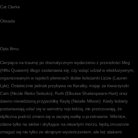
Cat Clarke
Obsada
Opis filmu
Cierpiąca na traumę po dramatycznym wydarzeniu z przeszłości Meg
(Hiftu Quasem) długo zastanawia się, czy wziąć udział w ekskluzywnym,
organizowanym w rajskich plenerach ślubie koleżanki Lizzie (Lauren
Lyle). Ostatecznie jednak przybywa na Karaiby, mając za towarzyszki
Cam (Nicole Rieko Setsuko), Ruth (Ellouise Shakespeare-Hart) oraz
dawno niewidzianą przyjaciółkę Kaylę (Natalie Mitson). Kiedy kobiety
postanawiają udać się w samotny rejs łodzią, nie przeczuwają, że
idylliczna podróż zmieni się w zaciętą walkę o przetrwanie. Wkrótce,
zdane tylko na siebie i dryfujące na otwartym morzu, będą zmuszone
zmagać się nie tylko ze skrajnym wycieńczeniem, ale też atakami