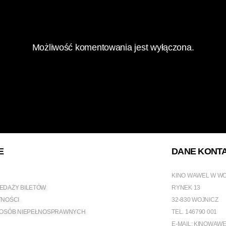
Możliwość komentowania jest wyłączona.
E
DANE KONT
KINO WAWEL W W
EDAŻY BILETÓW
RYNEK 13
TNOŚCI
32-830 WOJNICZ
 OSÓB NIEPEŁNOSPRAWNYCH
TEL.
146790 001
E-MAIL:
KINOWAWE