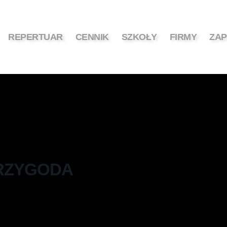
REPERTUAR
CENNIK
SZKOŁY
FIRMY
ZAP
PRZYGODA