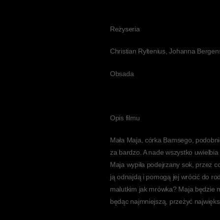
Reżyseria
Christian Ryltenius, Johanna Bergen
Obsada
Opis filmu
Mała Maja, córka Bamsego, podobnie 
za bardzo. A nade wszystko uwielbia
Maja wypiła podejrzany sok, przez co
ją odnajdą i pomogą jej wrócić do rod
malutkim jak mrówka? Maja będzie mia
będąc najmniejszą, przeżyć najwięks