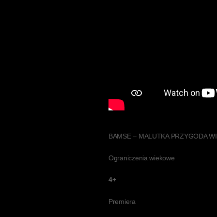
BAMSE – MALUTKA PRZYGODA WI
Ograniczenia wiekowe
4+
Premiera