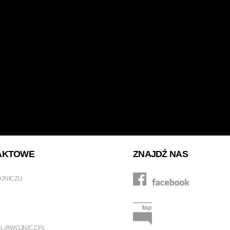
AKTOWE
ZNAJDŹ NAS
OJNICZU
L@WOJNICZ.PL