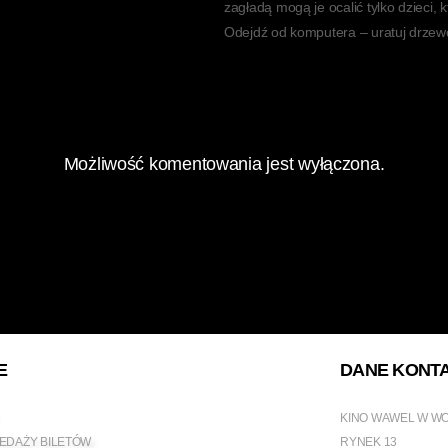
zagładą mogą je ocalić tylko dzieci, 
Odejdź od komputera – uratuj drzew
Możliwość komentowania jest wyłączona.
E
DANE KONT
KINO WAWEL W W
EDAŻY BILETÓW
RYNEK 13