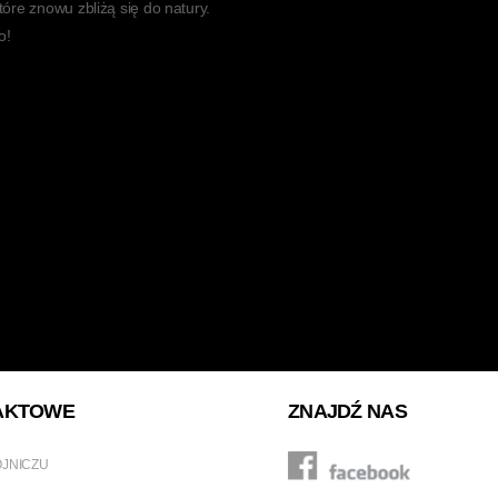
które znowu zbliżą się do natury.
o!
AKTOWE
ZNAJDŹ NAS
OJNICZU