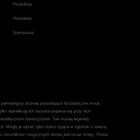
Produkcja
Hiszpania
Scenariusz
e pamiętający drzewa posiadające fantastyczne moce,
ylko wykiełkują ich nasiona pojawia się przy nich
ch nieodłącznym towarzyszem. Tak mówią legendy.
h. Mogły je ujrzeć tylko dzieci żyjące w zgodzie z naturą.
z chochlików i magicznych drzew jest coraz mniej. Przed