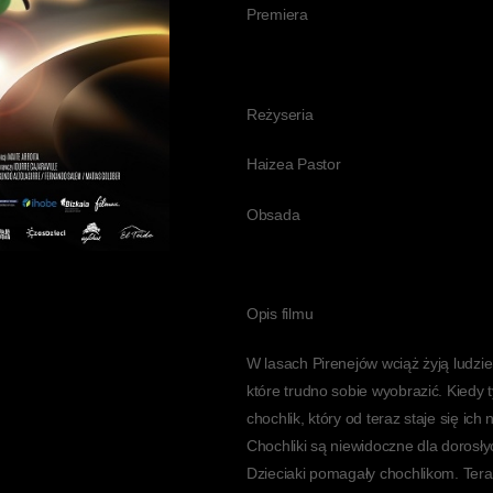
Premiera
Reżyseria
Haizea Pastor
Obsada
Opis filmu
W lasach Pirenejów wciąż żyją ludzi
które trudno sobie wyobrazić. Kiedy t
chochlik, który od teraz staje się i
Chochliki są niewidoczne dla dorosłyc
Dzieciaki pomagały chochlikom. Tera